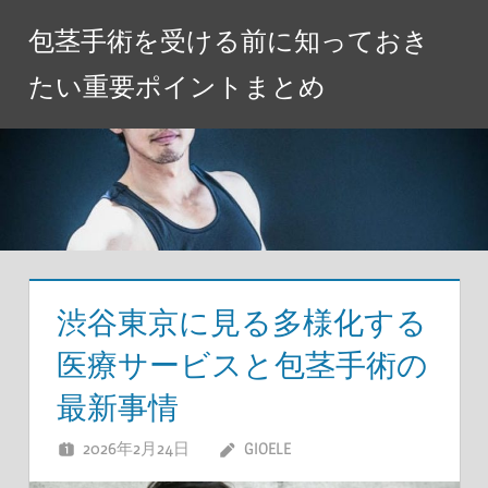
コ
包茎手術を受ける前に知っておき
ン
テ
たい重要ポイントまとめ
ン
ツ
へ
ス
キ
ッ
プ
渋谷東京に見る多様化する
医療サービスと包茎手術の
最新事情
2026年2月24日
GIOELE