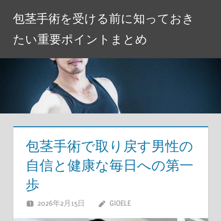
コ
包茎手術を受ける前に知っておき
ン
テ
たい重要ポイントまとめ
ン
ツ
へ
ス
キ
ッ
プ
包茎手術で取り戻す男性の
自信と健康な毎日への第一
歩
2026年2月15日
GIOELE