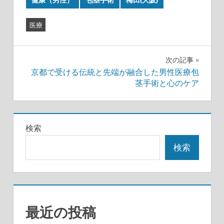
医療
投
次の記事
京都で受ける伝統と先端が融合した男性医療包
稿
茎手術と心のケア
ナ
ビ
検索
ゲ
検索
ー
シ
ョ
最近の投稿
ン