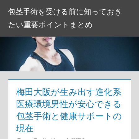
コ
包茎手術を受ける前に知っておき
ン
テ
たい重要ポイントまとめ
ン
ツ
へ
ス
キ
ッ
プ
梅田大阪が生み出す進化系
医療環境男性が安心できる
包茎手術と健康サポートの
現在